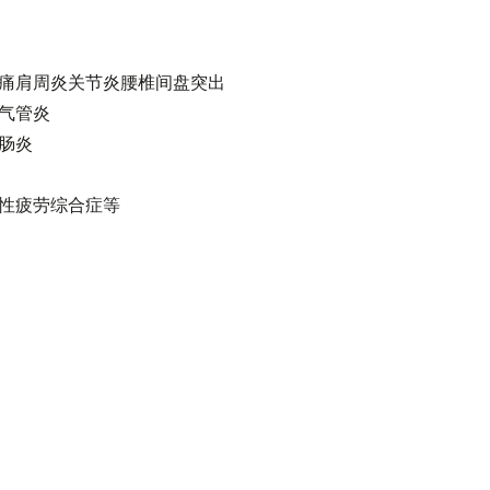
痛肩周炎关节炎腰椎间盘突出
气管炎
肠炎
性疲劳综合症等