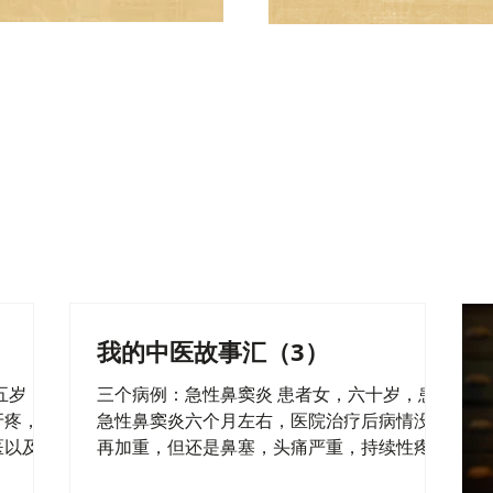
闻诊
问诊
过听患者的声音和气味来评估其
通过询问患者的病史、症状、生
健康状态。
习惯等，获取更多信息。
我的中医故事汇（3）
五岁，
三个病例：急性鼻窦炎 患者女，六十岁，患
牙疼，自
急性鼻窦炎六个月左右，医院治疗后病情没有
医以及口
再加重，但还是鼻塞，头痛严重，持续性疼痛
13年
鼻塞让病人精神萎靡，情绪低落，多次返回医