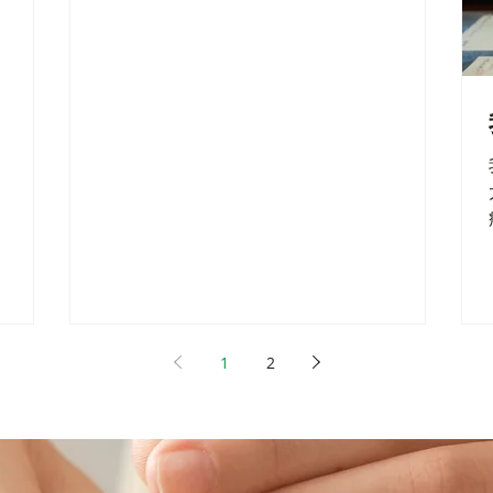
周两次治
院求助但医生说已经无法帮助她了，于2013
十次左右
年求助我，我用针灸，中药，拔罐每周两次治
疗六次以后明显缓解、大约治疗二十...
1
2