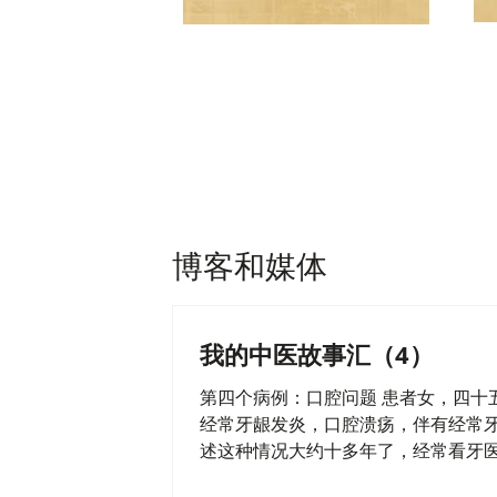
望诊
通过观察患者的外观，如脸色、舌
通
苔、形态、姿态等，了解其健康状
况。
博客和媒体
我的中医故事汇（4）
第四个病例：口腔问题 患者女，四十
经常牙龈发炎，口腔溃疡，伴有经常
述这种情况大约十多年了，经常看牙
腔医生，但一直不好，反复发作。于20