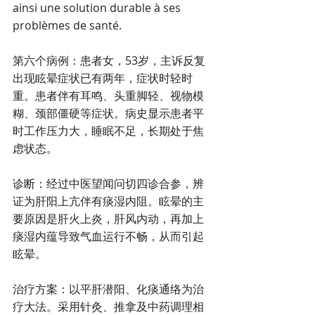
ainsi une solution durable à ses 
problèmes de santé.
第六个病例：患者女，53岁，主诉反复
出现眩晕症状已有两年，症状时轻时
重。患者伴有耳鸣、头重脚轻、视物模
糊、颈部僵硬等症状。病史显示患者平
时工作压力大，睡眠不足，长期处于焦
虑状态。
诊断：经过中医望闻问切四诊合参，辨
证为肝阳上亢伴有痰湿内阻。眩晕的主
要原因是肝火上炎，肝风内动，再加上
痰湿内蕴导致气血运行不畅，从而引起
眩晕。
治疗方案：以平肝潜阳、化痰通络为治
疗大法。采用针灸、推拿及中药调理相