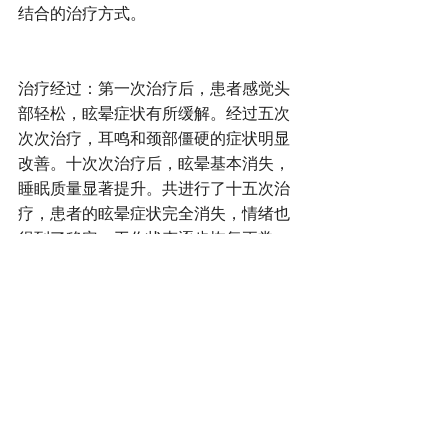
结合的治疗方式。
治疗经过：第一次治疗后，患者感觉头
部轻松，眩晕症状有所缓解。经过五次
次次治疗，耳鸣和颈部僵硬的症状明显
改善。十次次治疗后，眩晕基本消失，
睡眠质量显著提升。共进行了十五次治
疗，患者的眩晕症状完全消失，情绪也
得到了稳定，工作状态逐步恢复正常。
目前患者继续一个月一次的巩固治疗同
时保养身体保持良好状态。
结论：通过中医的辨证论治，结合针灸
和中药的调理，患者的眩晕得到了彻底
的治愈。这一治疗方法不仅针对症状，
更调理了患者的整体状态，从根本上解
决了疾病问题。